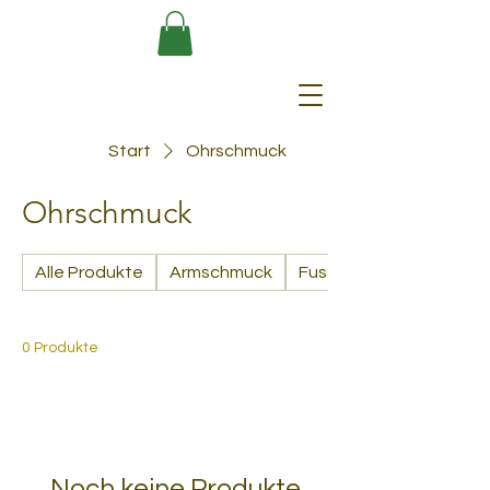
Start
Ohrschmuck
Ohrschmuck
Alle Produkte
Armschmuck
Fusschmuck
0 Produkte
Noch keine Produkte