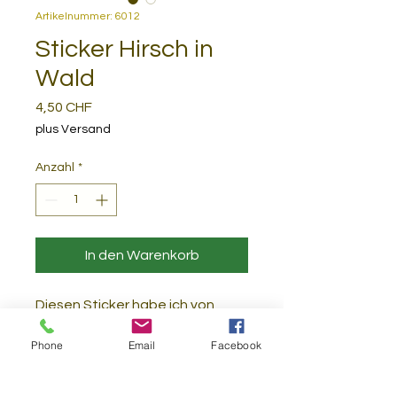
Artikelnummer: 6012
Sticker Hirsch in
Wald
Preis
4,50 CHF
plus Versand
Anzahl
*
In den Warenkorb
Diesen Sticker habe ich von
Hand digital gemalt. Er wurde
Phone
Email
Facebook
nach dem Druck mit einer
Schutzschicht versehen, was ihn
extra langlebig macht. Perfekt