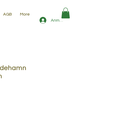
AGB
More
Anmelden
oldehamn
n