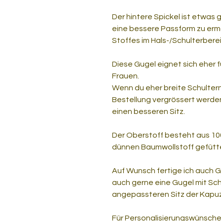
Der hintere Spickel ist etwas g
eine bessere Passform zu er
Stoffes im Hals-/Schulterberei
Diese Gugel eignet sich eher f
Frauen.
Wenn du eher breite Schultern
Bestellung vergrössert werde
einen besseren Sitz.
Der Oberstoff besteht aus 10
dünnen Baumwollstoff gefütt
Auf Wunsch fertige ich auch G
auch gerne eine Gugel mit Sch
angepassteren Sitz der Kapu
Für Personalisierungswünsche