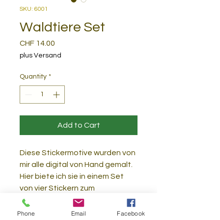
SKU: 6001
Waldtiere Set
Price
CHF 14.00
plus Versand
Quantity
*
Add to Cart
Diese Stickermotive wurden von
mir alle digital von Hand gemalt.
Hier biete ich sie in einem Set
von vier Stickern zum
vergünstigten Setpreis an.
Die Sticker sind nach dem Druck
Phone
Email
Facebook