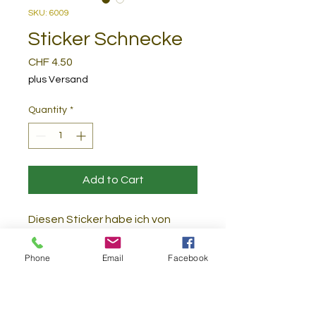
SKU: 6009
Sticker Schnecke
Price
CHF 4.50
plus Versand
Quantity
*
Add to Cart
Diesen Sticker habe ich von
Hand digital gemalt. Er wurde
nach dem Druck mit einer
Phone
Email
Facebook
Schutzschicht versehen, was ihn
extra langlebig macht. Perfekt
zum verschönern deines