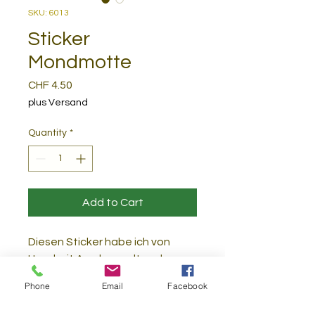
SKU: 6013
Sticker
Mondmotte
Price
CHF 4.50
plus Versand
Quantity
*
Add to Cart
Diesen Sticker habe ich von
Hand mit Acryl gemalt und
digitalisiert. Er wurde nach dem
Phone
Email
Facebook
Druck mit einer Schutzschicht
versehen, was ihn extra