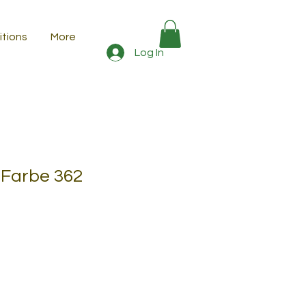
tions
More
Log In
 Farbe 362