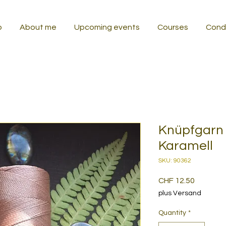
p
About me
Upcoming events
Courses
Condi
Knüpfgarn
Karamell
SKU: 90362
Price
CHF 12.50
plus Versand
Quantity
*