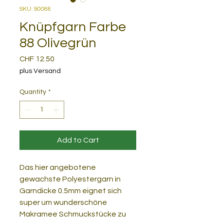
SKU: 90088
Knüpfgarn Farbe
88 Olivegrün
Price
CHF 12.50
plus Versand
Quantity
*
Add to Cart
Das hier angebotene
gewachste Polyestergarn in
Garndicke 0.5mm eignet sich
super um wunderschöne
Makramee Schmuckstücke zu