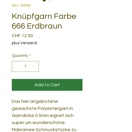
SKU: 90666
Knüpfgarn Farbe
666 Erdbraun
Price
CHF 12.50
plus Versand
Quantity
*
Add to Cart
Das hier angebotene
gewachste Polyestergarn in
Garndicke 0.5mm eignet sich
super um wunderschöne
Makramee Schmuckstücke zu